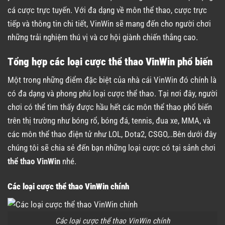
cá cược trực tuyến. Với đa dạng về môn thể thao, cược trực
tiếp và thông tin chi tiết, VinWin sẽ mang đến cho người chơi
những trải nghiệm thú vị và cơ hội giành chiến thắng cao.
Tổng hợp các loại cược thể thao VinWin phổ biến
Một trong những điểm đặc biệt của nhà cái VinWin đó chính là
có đa dạng và phong phú loại cược thể thao. Tại nơi đây, người
chơi có thể tìm thấy được hầu hết các môn thể thao phổ biến
trên thị trường như bóng rổ, bóng đá, tennis, đua xe, MMA, và
các môn thể thao điện tử như LOL, Dota2, CSGO,..Bên dưới đây
chúng tôi sẽ chia sẻ đến bạn những loại cược có tại sảnh chơi
thể thao VinWin
nhé.
Các loại cược thể thao VinWin chính
Các loại cược thể thao VinWin chính