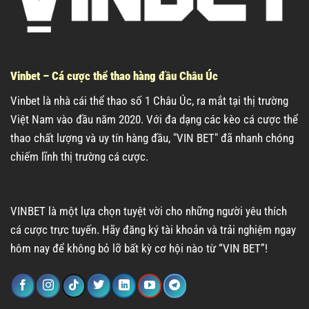
Vinbet – Cá cược thể thao hàng đầu Châu Úc
Vinbet là nhà cái thể thao số 1 Châu Úc, ra mắt tại thị trường
Việt Nam vào đầu năm 2020. Với đa dạng các kèo cá cược thể
thao chất lượng và uy tín hàng đầu, "VIN BET" đã nhanh chóng
chiếm lĩnh thị trường cá cược.
VINBET là một lựa chọn tuyệt vời cho những người yêu thích
cá cược trực tuyến. Hãy đăng ký tài khoản và trải nghiệm ngay
hôm nay để không bỏ lỡ bất kỳ cơ hội nào từ “VIN BET”!