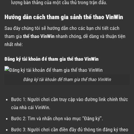
lượng bàn thắng của một cầu thủ trong trận đấu.
Hướng dẫn cách tham gia sảnh thể thao VinWin
Sau đây chúng tôi sẽ hướng dẫn cho các bạn chi tiết cách
tham gia
thể thao VinWin
nhanh chóng, dễ dàng và thuận tiện
nhất nhé:
Đăng ký tài khoản để tham gia thể thao VinWin
Đăng ký tài khoản để tham gia thể thao VinWin
Bước 1: Người chơi cần truy cập vào đường link chính thức
của nhà cái VinWin.
Bước 2: Tìm và nhấn chọn vào mục “Đăng ký”.
Bước 3: Người chơi cần điền đầy đủ thông tin đăng ký theo