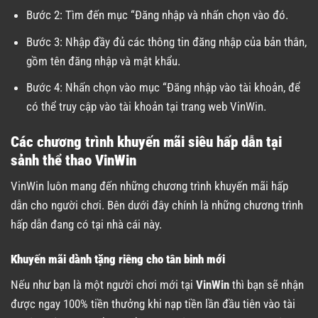
Bước 2: Tìm đến mục “Đăng nhập và nhấn chọn vào đó.
Bước 3: Nhập đầy đủ các thông tin đăng nhập của bản thân,
gồm tên đăng nhập và mật khẩu.
Bước 4: Nhấn chọn vào mục “Đăng nhập vào tài khoản, để
có thể truy cập vào tài khoản tại trang web VinWin.
Các chương trình khuyến mãi siêu hấp dẫn tại
sảnh thể thao VinWin
VinWin luôn mang đến những chương trình khuyến mãi hấp
dẫn cho người chơi. Bên dưới đây chính là những chương trình
hấp dẫn đang có tại nhà cái này.
Khuyến mãi dành tặng riêng cho tân binh mới
Nếu như bạn là một người chơi mới tại
VinWin
thì bạn sẽ nhận
được ngay 100% tiền thưởng khi nạp tiền lần đầu tiên vào tài