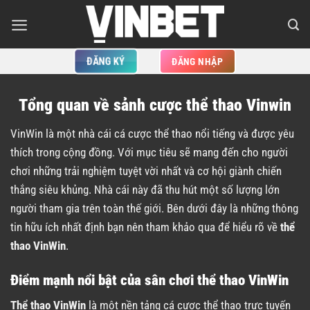
Chuyển
đến
nội
ĐĂNG KÝ
ĐĂNG NHẬP
dung
Tổng quan về sảnh cược thể thao Vinwin
VinWin là một nhà cái cá cược thể thao nổi tiếng và được yêu
thích trong cộng đồng. Với mục tiêu sẽ mang đến cho người
chơi những trải nghiệm tuyệt vời nhất và cơ hội giành chiến
thắng siêu khủng. Nhà cái này đã thu hút một số lượng lớn
người tham gia trên toàn thế giới. Bên dưới đây là những thông
tin hữu ích nhất định bạn nên tham khảo qua để hiểu rõ về
thể
thao VinWin
.
Điểm mạnh nổi bật của sân chơi thể thao VinWin
Thể thao VinWin
là một nền tảng cá cược thể thao trực tuyến