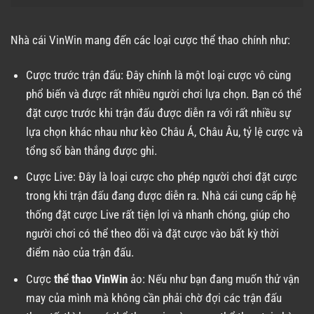
Nhà cái VinWin mang đến các loại cược thể thao chính như:
Cược trước trận đấu: Đây chính là một loại cược vô cùng
phổ biến và được rất nhiều người chơi lựa chọn. Bạn có thể
đặt cược trước khi trận đấu được diễn ra với rất nhiều sự
lựa chọn khác nhau như kèo Châu Á, Châu Âu, tỷ lệ cược và
tổng số bàn thắng được ghi.
Cược Live: Đây là loại cược cho phép người chơi đặt cược
trong khi trận đấu đang được diễn ra. Nhà cái cung cấp hệ
thống đặt cược Live rất tiện lợi và nhanh chóng, giúp cho
người chơi có thể theo dõi và đặt cược vào bất kỳ thời
điểm nào của trận đấu.
Cược
thể thao VinWin
ảo: Nếu như bạn đang muốn thử vận
may của mình mà không cần phải chờ đợi các trận đấu