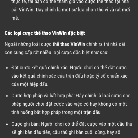
thực tế, thì bạn có thể tham gia vào cược thể thao tại nhà
cái VinWin. Đây chính là một sự lựa chọn thú vị và rất mới
mẻ.
Các loại cược thể thao VinWin đặc biệt
Ngoài những loài cược
thể thao VinWin
chính ra thì nhà cái
còn cung cấp rất nhiều loại cược đặc biệt như sau:
Đặt cược kết quả chính xác: Người chơi có thể đặt cược
vào kết quả chính xác của trận đấu hoặc tỷ số chuẩn xác
của một hiệp đấu.
Cược hợp pháp và bất hợp phá: Đây chính là loại cược cho
phép người chơi đặt cược vào việc có hay không có một
tình huống bất hợp pháp trong một trận đấu.
Cược ghi bàn: Người chơi có thể đặt cược vào một cầu thủ
sẽ ghi bàn đầu tiên, cầu thủ ghi bàn cuối cùng, hay số