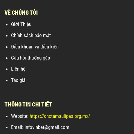
VỀ CHÚNG TÔI
Giới Thiệu
Chính sách bảo mật
Điều khoản và điều kiện
Câu hỏi thường gặp
Liên hệ
Tác giả
THÔNG TIN CHI TIẾT
Website:
https://cnctamaulipas.org.mx/
Email:
infovinbet@gmail.com